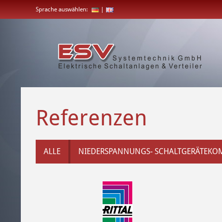
Direkt
Sprache auswählen:
|
zum
Inhalt
Referenzen
ALLE
NIEDERSPANNUNGS- SCHALTGERÄTEKO